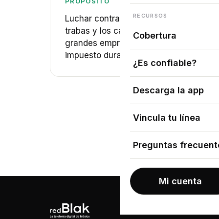
PROPÓSITO
RECURSOS
Luchar contra lo complicado, las
trabas y los cargos sorpresa que las
Cobertura
grandes empresas de telefonía han
impuesto durante años.
¿Es confiable?
Descarga la app
Vincula tu línea
Preguntas frecuent
Mi cuenta
PRODUCTO